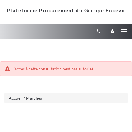
Aller
Aller
Tog
au
au
menu
nav
contenu
L'accès à cette consultation n'est pas autorisé
Accueil
/
Marchés